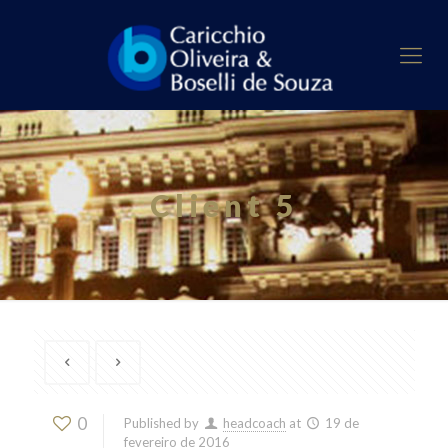
Client 5
0
Published by
headcoach
at
19 de
fevereiro de 2016